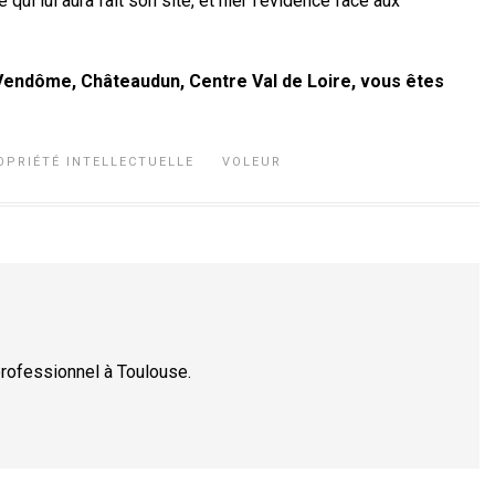
qui lui aura fait son site, et nier l’évidence face aux
endôme, Châteaudun, Centre Val de Loire, vous êtes
OPRIÉTÉ INTELLECTUELLE
VOLEUR
rofessionnel à Toulouse.