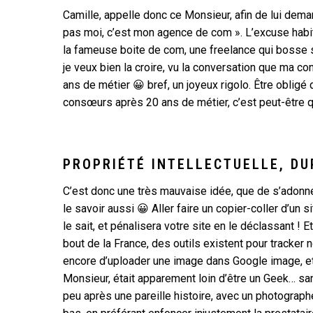
Camille, appelle donc ce Monsieur, afin de lui deman
pas moi, c’est mon agence de com ». L’excuse habitue
la fameuse boite de com, une freelance qui bosse seu
je veux bien la croire, vu la conversation que ma c
ans de métier 😀 bref, un joyeux rigolo. Être obligé
consœurs après 20 ans de métier, c’est peut-être q
PROPRIÉTÉ INTELLECTUELLE, D
C’est donc une très mauvaise idée, que de s’adonner 
le savoir aussi 😀 Aller faire un copier-coller d’un s
le sait, et pénalisera votre site en le déclassant !
bout de la France, des outils existent pour tracker n
encore d’uploader une image dans Google image, et
Monsieur, était apparement loin d’être un Geek… san
peu après une pareille histoire, avec un photograph