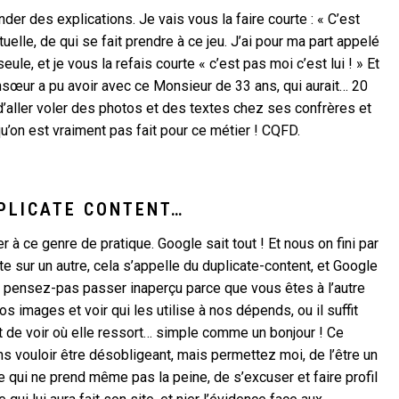
der des explications. Je vais vous la faire courte : « C’est
lle, de qui se fait prendre à ce jeu. J’ai pour ma part appelé
le, et je vous la refais courte « c’est pas moi c’est lui ! » Et
onsœur a pu avoir avec ce Monsieur de 33 ans, qui aurait… 20
 d’aller voler des photos et des textes chez ses confrères et
u’on est vraiment pas fait pour ce métier ! CQFD.
UPLICATE CONTENT…
à ce genre de pratique. Google sait tout ! Et nous on fini par
ite sur un autre, cela s’appelle du duplicate-content, et Google
 Et pensez-pas passer inaperçu parce que vous êtes à l’autre
os images et voir qui les utilise à nos dépends, ou il suffit
 de voir où elle ressort… simple comme un bonjour ! Ce
s vouloir être désobligeant, mais permettez moi, de l’être un
e qui ne prend même pas la peine, de s’excuser et faire profil