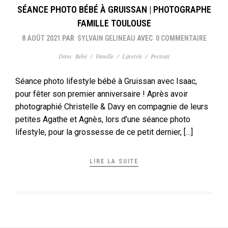
SÉANCE PHOTO BÉBÉ À GRUISSAN | PHOTOGRAPHE
FAMILLE TOULOUSE
8 AOÛT 2021
PAR
SYLVAIN GELINEAU
AVEC
0 COMMENTAIRE
Dans
Bébé
/
Famille
/
Lifestyle
/
Portrait
Séance photo lifestyle bébé à Gruissan avec Isaac,
pour fêter son premier anniversaire ! Après avoir
photographié Christelle & Davy en compagnie de leurs
petites Agathe et Agnès, lors d’une séance photo
lifestyle, pour la grossesse de ce petit dernier, […]
LIRE LA SUITE