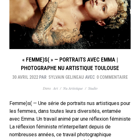
« FEMME)S( » — PORTRAITS AVEC EMMA |
PHOTOGRAPHE NU ARTISTIQUE TOULOUSE
30 AVRIL 2022
PAR
SYLVAIN GELINEAU
AVEC
0 COMMENTAIRE
Dans
Art
/
Nu Artistique
/
Studio
Femme)s( — Une série de portraits nus artistiques pour
les femmes, dans toutes leurs diversités, entamée
avec Emma. Un travail animé par une réflexion féministe
La réflexion féministe m’interpellant depuis de
nombreuses années, ce travail photographique